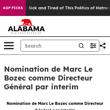
ple Are Sick and Tired of This Politics of Hatred”
The 
AGP PICKS
Nomination de Marc Le
Bozec comme Directeur
Général par interim
Nomination de Marc Le Bozec comme Directeur