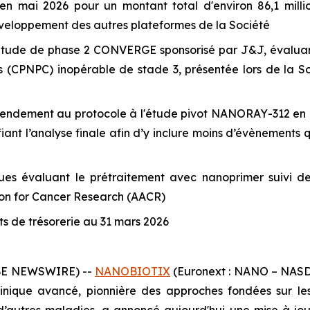
n mai 2026 pour un montant total d'environ 86,1 million
développement des autres plateformes de la Société
l'étude de phase 2 CONVERGE sponsorisé par J&J, évaluan
s (CPNPC) inopérable de stade 3, présentée lors de la S
endement au protocole à l'étude pivot NANORAY-312 en co
t l’analyse finale afin d’y inclure moins d’évènements qu
ues évaluant le prétraitement avec nanoprimer suivi de
ion for Cancer Research (AACR)
nts de trésorerie au 31 mars 2026
OBE NEWSWIRE) --
NANOBIOTIX
(Euronext : NANO – NASDAQ
ique avancé, pionnière des approches fondées sur les n