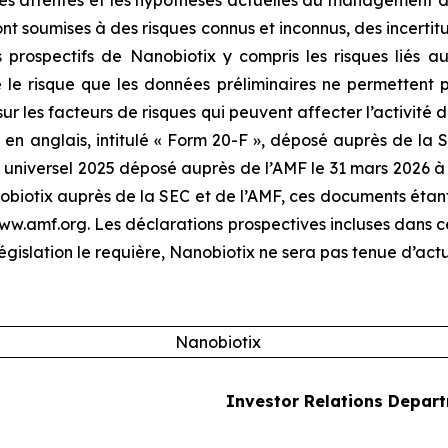
les attentes et les hypothèses actuelles du management de
ont soumises à des risques connus et inconnus, des incertit
 prospectifs de Nanobiotix y compris les risques liés au
e risque que les données préliminaires ne permettent pas
sur les facteurs de risques qui peuvent affecter l’activité
en anglais, intitulé « Form 20-F », déposé auprès de la SE
universel 2025 déposé auprès de l’AMF le 31 mars 2026 à l
otix auprès de la SEC et de l’AMF, ces documents étant d
 www.amf.org. Les déclarations prospectives incluses dans
égislation le requière, Nanobiotix ne sera pas tenue d’actu
Nanobiotix
Investor Relations Depar