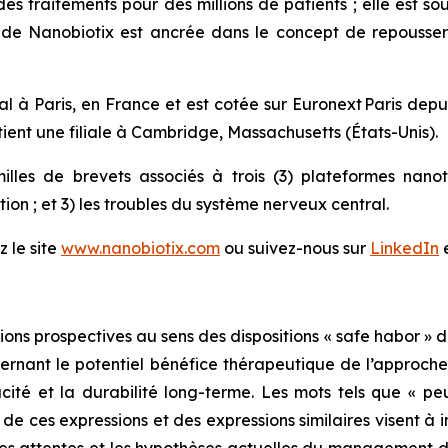
des traitements pour des millions de patients ; elle est 
 de Nanobiotix est ancrée dans le concept de repousser l
al à Paris, en France et est cotée sur Euronext Paris dep
nt une filiale à Cambridge, Massachusetts (États-Unis).
illes de brevets associés à trois (3) plateformes nan
bution ; et 3) les troubles du système nerveux central.
z le site
www.nanobiotix.com
ou suivez-nous sur
LinkedIn
s prospectives au sens des dispositions « safe habor » du
rnant le potentiel bénéfice thérapeutique de l’approche 
cité et la durabilité long-terme. Les mots tels que « peut »
ve de ces expressions et des expressions similaires visent à