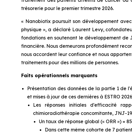
traitement des patients atteints de cancer ou 
trésorerie pour le premier trimestre 2026.
« Nanobiotix poursuit son développement avec ri
physique »,
a déclaré Laurent Levy, cofondateur
fondations en soutenant le développement de J
financière. Nous demeurons profondément reconnai
nous accordent leur confiance et nous apportent 
traitements pour des millions de personnes.
Faits opérationnels marquants
Présentation des données de la partie 1 de
et mises à jour de ces dernières à ESTRO 202
Les réponses initiales d'efficacité ra
chimioradiothérapie concomitante, JNJ-19
Un taux de réponse global (« ORR ») = 85
Dans cette même cohorte de 7 patients