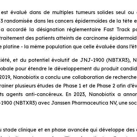
est évalué dans de multiples tumeurs solides seul ou 
randomisée dans les cancers épidermoïdes de la tête et
 a accordé la désignation réglementaire Fast Track 
traitement des patients atteints de carcinome épidermoïd
e platine - la même population que celle évaluée dans l’é
iété, et du potentiel évolutif de JNJ-1900 (NBTXR3), N
globale pour étendre le développement du produit candi
n 2019, Nanobiotix a conclu une collaboration de recherch
rainer plusieurs études de Phase 1 et de Phase 2 afin d’
ts agents anti-cancéreux. En 2023, Nanobiotix a anno
-1900 (NBTXR3) avec Janssen Pharmaceutica NV, une soci
u stade clinique et en phase avancée qui développe des